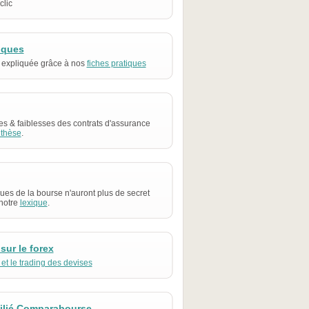
clic
iques
 expliquée grâce à nos
fiches pratiques
es & faiblesses des contrats d'assurance
thèse
.
ues de la bourse n'auront plus de secret
notre
lexique
.
sur le forex
 et le trading des devises
filié Comparabourse