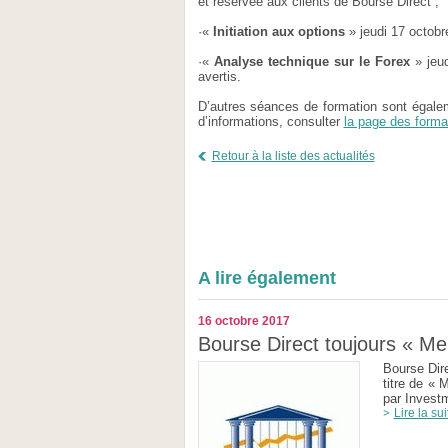
et réservée aux clients de Bourse Direct ;
·«
Initiation aux options
» jeudi 17 octobre
·«
Analyse technique sur le Forex
» jeud
avertis.
D’autres séances de formation sont égale
d’informations, consulter
la page des forma
Retour à la liste des actualités
A lire également
16 octobre 2017
Bourse Direct toujours « Mei
Bourse Dir
titre de « 
par Invest
Lire la sui