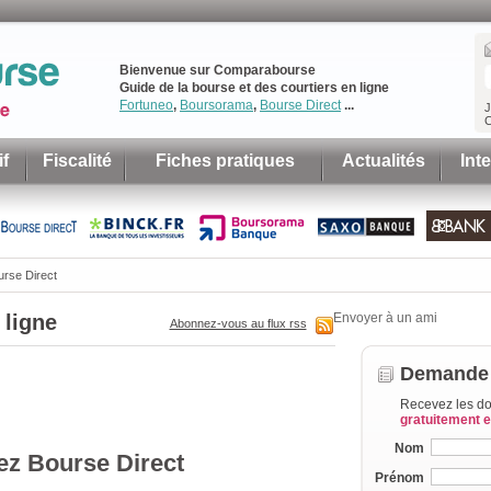
Bienvenue sur Comparabourse
Guide de la bourse et des courtiers en ligne
Fortuneo
,
Boursorama
,
Bourse Direct
...
J
C
f
Fiscalité
Fiches pratiques
Actualités
Int
urse Direct
 ligne
Envoyer à un ami
Abonnez-vous au flux rss
Demande 
Recevez les do
gratuitement 
Nom
ez Bourse Direct
Prénom