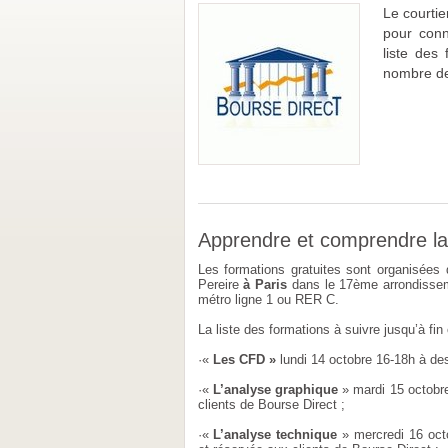
Le courtie
pour conn
liste des 
nombre de 
Apprendre et comprendre la
Les formations gratuites sont organisées
Pereire
à Paris
dans le 17
ème
arrondissem
métro ligne 1 ou RER C.
La liste des formations à suivre jusqu’à fin 
·«
Les CFD »
lundi 14 octobre 16-18h à des
·«
L’analyse graphique
» mardi 15 octobre
clients de Bourse Direct ;
·«
L’analyse technique
» mercredi 16 oct