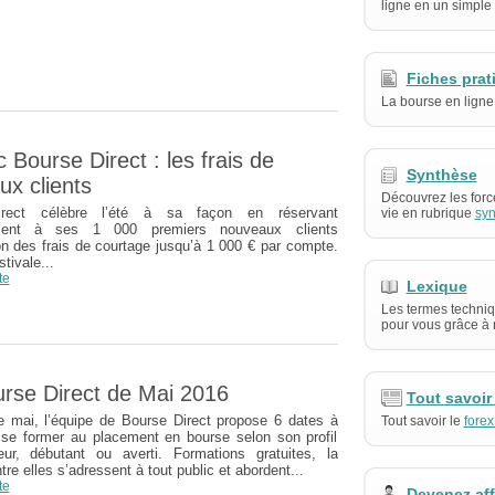
ligne en un simple 
Fiches prat
La bourse en ligne
Bourse Direct : les frais de
Synthèse
ux clients
Découvrez les forc
rect célèbre l’été à sa façon en réservant
vie en rubrique
syn
ment à ses 1 000 premiers nouveaux clients
on des frais de courtage jusqu’à 1 000 € par compte.
tivale...
te
Lexique
Les termes techniq
pour vous grâce à 
urse Direct de Mai 2016
Tout savoir 
 mai, l’équipe de Bourse Direct propose 6 dates à
Tout savoir le
forex
 se former au placement en bourse selon son profil
seur, débutant ou averti. Formations gratuites, la
ntre elles s’adressent à tout public et abordent...
te
Devenez af