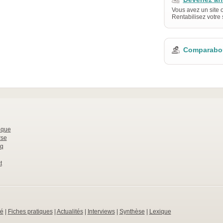
Vous avez un site 
Rentabilisez votre s
Comparabou
nque
rse
q
t
té
|
Fiches pratiques
|
Actualités
|
Interviews
|
Synthèse
|
Lexique