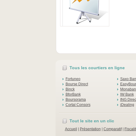
Tous les courtiers en ligne
Fortuneo
Saxo Ba
Bourse Direct
EasyBou
Binck
Monaban
BforBank
IW Bank
Boursorama
ING Direc
Cortal Consors
iDealing
Tout le site en un clic
Accueil
|
Présentation
|
Comparatif
|
Fiscali