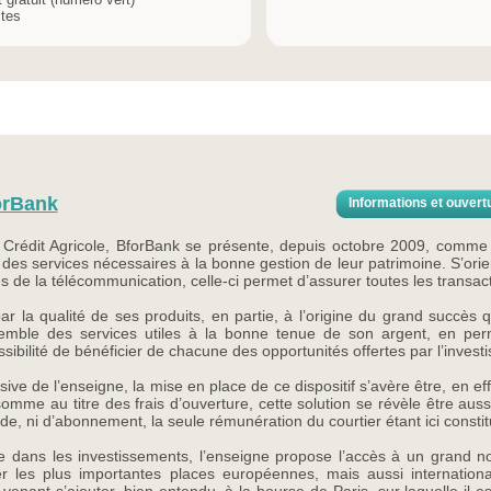
ites
orBank
Informations et ouvert
 Crédit Agricole, BforBank se présente, depuis octobre 2009, comme 
es services nécessaires à la bonne gestion de leur patrimoine. S’orien
ies de la télécommunication, celle-ci permet d’assurer toutes les transact
par la qualité de ses produits, en partie, à l’origine du grand succès 
semble des services utiles à la bonne tenue de son argent, en per
ossibilité de bénéficier de chacune des opportunités offertes par l’inves
ssive de l’enseigne, la mise en place de ce dispositif s’avère être, en 
mme au titre des frais d’ouverture, cette solution se révèle être auss
de, ni d’abonnement, la seule rémunération du courtier étant ici constit
sse dans les investissements, l’enseigne propose l’accès à un grand 
ver les plus importantes places européennes, mais aussi internationa