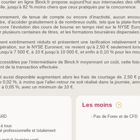
e courtier en ligne Binck.fr propose aujourd’hui aux internautes des of
elle, jusqu’à 82 % moins chers que ceux pratiqués par la concurrence.
abonnement, de tenue de compte ou encore d’inactivité, aucun enco
outre, d’accéder gratuitement à de nombreux outils, tels que la plate-fo
core l’évolution des cours de bourse en temps réel sur le NYSE Euron
r plusieurs centaines de titres, et les formations boursières dispensées 
ment extrêmement réduits et présentent une tarification relativement
opération, sur le NYSE Euronext, ne revient qu’à 2,50 € seulement lorsq
 jusqu’à 7 500 €, à 10 € jusqu’à 10 000 €, et enfin à 0,10 % pour les m
essibles par l’intermédiaire de Binck.fr moyennant un coût, cette fois-
t de la transaction effectuée.
 aussi disponible augmentant alors les frais de courtage de 2,50 € p
,02 %, à moins que l’aller-retour ne soit réalisé dans la journée, annu
ve à 0,05 %, avec un minimum de 10 €.
Les moins
 SRD
-
Pas de Forex et de CFD
 à tous
té professionnelle et totalement
 gratuit (numéro vert)