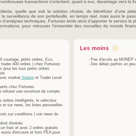
e nombreuses transactions s’orientant, quant à eux, davantage vers la 
clients, quelle que soit la solution choisie, de bénéficier d’une pla
la surveillance de son portefeuille, en temps réel, mais aussi le pass
on d’analyses techniques, Fortuneo tente ainsi d’apporter le service le 
informations, pour retrouver l’ensemble des nouvelles du monde financi
Les moins
( 0 courtage, petits ordres, Eco,
-
Pas d'accès au MONEP c
s, trader 400 ordres ) chez Fortuneo.
-
Des délais parfois un peu
s pour les tous petits ordres.
ire.
avec market,
Station
et Trader Level
rants chez Fortuneo.
de refuser une ouverture de compte
ordres intelligents, le sélecteur
s et sur news, les listes personelles
sés sur conditions ( voir news du
roit d'entrée.
un frais et avec 2 ordres gratuits
 euros d'encours et hors PEA pour