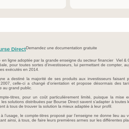
Demandez une documentation gratuite
rse Direct
 en ligne adoptée par la grande enseigne du secteur financier Viel & C
éale, pour toutes sortes d’investisseurs, lui permettant de compter, a
dres exécutés en 2014.
ne a destiné la majorité de ses produits aux investisseurs faisant p
2007, celle-ci a changé d’orientation et propose désormais des tarif
e au grand public.
compte-titres, pour un coût particulièrement limité, puisque la mise 
, les solutions distribuées par Bourse Direct savent s’adapter à toute
ent à tous de trouver la solution la mieux adaptée à leur profil.
à l’usage, le compte-titres proposé par l’enseigne ne donne lieu au 
t ainsi, à tous, de faire leurs premières armes sur les différentes pla