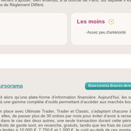
venant s’ajouter, bien entendu, à la bourse de Paris, sur laquelle il 
ice de Règlement Différé.
Les moins
-
Assez peu d'antériorité
ursorama
Boursorama Bourse:dema
 alors qu’une plate-forme d’information financière. Aujourd’hui, les
 à une gamme complète d’outils permettant d’accéder aux marchés bour
n place avec Ultimate Trader, Trader et Classic, s’adaptant chacune à 
 elles, de passer plus de 30 ordres par mois pour éviter d’avoir à verse
 dans le cas des deux autres, une seule transaction durant cette pério
roits de garde sont, en revanche, gratuits, tandis que les frais de cou
es limités à 10 000 €, 7 750 € et 1 000 €, le coût au-delà de ces mont