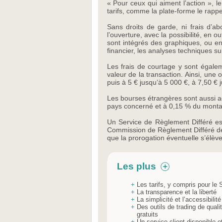
« Pour ceux qui aiment l’action », l
tarifs, comme la plate-forme le rapp
Sans droits de garde, ni frais d’
l’ouverture, avec la possibilité, en 
sont intégrés des graphiques, ou en
financier, les analyses techniques su
Les frais de courtage y sont égale
valeur de la transaction. Ainsi, une 
puis à 5 € jusqu’à 5 000 €, à 7,50 €
Les bourses étrangères sont aussi acc
pays concerné et à 0,15 % du montan
Un Service de Règlement Différé est
Commission de Règlement Différé de 0
que la prorogation éventuelle s’élè
Les plus
+
Les tarifs, y compris pour le
+
La transparence et la liberté
+
La simplicité et l’accessibilité
+
Des outils de trading de quali
gratuits
+
Un service client disponible et