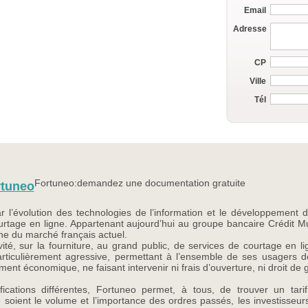
Email
Adresse
CP
Ville
Tél
Fortuneo:demandez une documentation gratuite
rtuneo
ar l’évolution des technologies de l’information et le développement d
urtage en ligne. Appartenant aujourd’hui au groupe bancaire Crédit Mut
ne du marché français actuel.
vité, sur la fourniture, au grand public, de services de courtage en 
particulièrement agressive, permettant à l’ensemble de ses usagers d
èrement économique, ne faisant intervenir ni frais d’ouverture, ni droit de
fications différentes, Fortuneo permet, à tous, de trouver un tari
ue soient le volume et l’importance des ordres passés, les investisseu