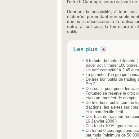
l’offre 0 Courtage, ceux réalisant d
Donnant la possibilité, à tous ses 
élaborée, permettant non seulement 
des outils nécessaires à la réalisati
outre, à tout cela, la fourniture d’
outils.
Les plus
+
6 forfaits de tarifs différents 
trader actif, trader 100 ordre
+
Un tarif compétitif à 2.45 euro
+
La garantie d'un groupe banca
+
De très bon outils de trading 
Pro 2.
+
Des outils pour pricer les war
+
Fortuneo se réserve le droit 
et/ou un transfert de compte.
+
De très bons outils comme les 
d'actions, les alertes sur cour
et le portefeuille fictif.
+
Des frais de transfert rembour
16 Janvier 2009 )
+
Des fonds 100% gratuit sans d
+
Un forfait 0 courtage sans auc
par mois (minimum de 50 000