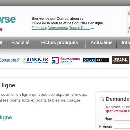
Bienvenue sur Comparabourse
Guide de la bourse et des courtiers en ligne
Fortuneo
,
Boursorama
,
Bourse Direct
...
J
C
f
Fiscalité
Fiches pratiques
Actualités
Int
 ligne
le courtier en ligne qui vous correspond le mieux,
Demande 
 les points forts et points faibles de chaque
Recevez les do
gratuitement 
ligne
Nom
Prénom