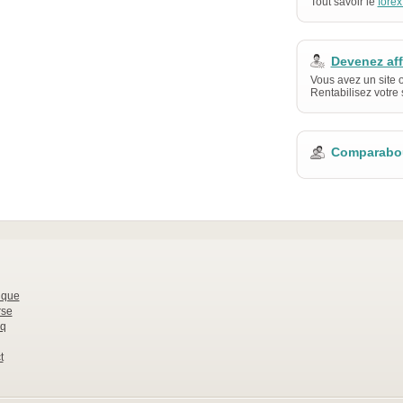
Tout savoir le
forex
Devenez af
Vous avez un site 
Rentabilisez votre s
Comparabou
nque
rse
q
t