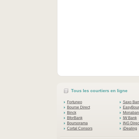
Tous les courtiers en ligne
Fortuneo
Saxo Ba
Bourse Direct
EasyBou
Binck
Monaban
BforBank
IW Bank
Boursorama
ING Direc
Cortal Consors
iDealing