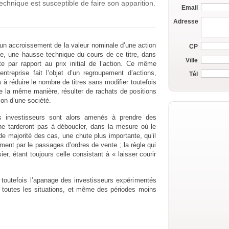
echnique est susceptible de faire son apparition.
Email
Adresse
’un accroissement de la valeur nominale d’une action
CP
e, une hausse technique du cours de ce titre, dans
Ville
te par rapport au prix initial de l’action. Ce même
treprise fait l’objet d’un regroupement d’actions,
Tél
 à réduire le nombre de titres sans modifier toutefois
 de la même manière, résulter de rachats de positions
ion d’une société.
s investisseurs sont alors amenés à prendre des
 ne tarderont pas à déboucler, dans la mesure où le
de majorité des cas, une chute plus importante, qu’il
ment par le passages d’ordres de vente ; la règle qui
er, étant toujours celle consistant à « laisser courir
te toutefois l’apanage des investisseurs expérimentés
 de toutes les situations, et même des périodes moins