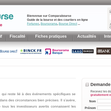
Bienvenue sur Comparabourse
Guide de la bourse et des courtiers en ligne
Fortuneo
,
Boursorama
,
Bourse Direct
...
J
C
f
Fiscalité
Fiches pratiques
Actualités
Int
Demande 
Recevez les do
 qui reste lié à des événements spécifiques se
gratuitement 
dans des circonstances bien précises. Il s’avère,
Nom
e tous les investisseurs avertis connaissent les
Prénom